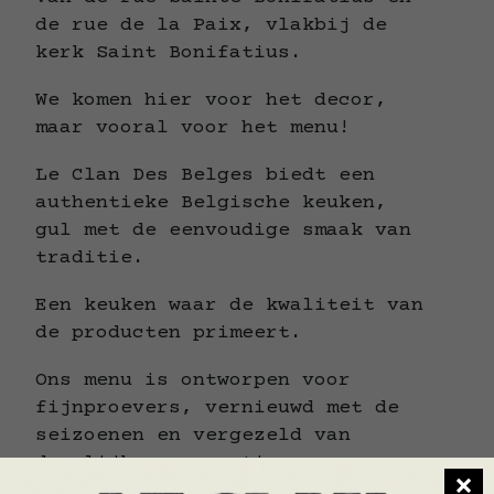
de rue de la Paix, vlakbij de
kerk Saint Bonifatius.
We komen hier voor het decor,
maar vooral voor het menu!
Le Clan Des Belges biedt een
authentieke Belgische keuken,
gul met de eenvoudige smaak van
traditie.
Een keuken waar de kwaliteit van
de producten primeert.
Ons menu is ontworpen voor
fijnproevers, vernieuwd met de
seizoenen en vergezeld van
dagelijkse suggesties.
×